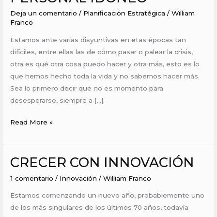
CON
Deja un comentario
/
Planificación Estratégica
/
William
PERSONAL
Franco
IDÓNEO
Estamos ante varias disyuntivas en etas épocas tan
difíciles, entre ellas las de cómo pasar o palear la crisis,
otra es qué otra cosa puedo hacer y otra más, esto es lo
que hemos hecho toda la vida y no sabemos hacer más.
Sea lo primero decir que no es momento para
desesperarse, siempre a […]
Read More »
CRECER CON INNOVACIÓN
CRECER
CON
1 comentario
/
Innovación
/
William Franco
INNOVACIÓN
Estamos comenzando un nuevo año, probablemente uno
de los más singulares de los últimos 70 años, todavía