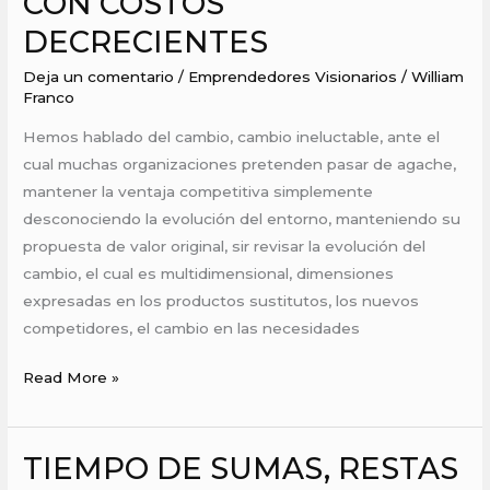
CON COSTOS
UN
DECRECIENTES
MUNDO
CON
Deja un comentario
/
Emprendedores Visionarios
/
William
COSTOS
Franco
DECRECIENTES
Hemos hablado del cambio, cambio ineluctable, ante el
cual muchas organizaciones pretenden pasar de agache,
mantener la ventaja competitiva simplemente
desconociendo la evolución del entorno, manteniendo su
propuesta de valor original, sir revisar la evolución del
cambio, el cual es multidimensional, dimensiones
expresadas en los productos sustitutos, los nuevos
competidores, el cambio en las necesidades
Read More »
TIEMPO DE SUMAS, RESTAS
TIEMPO
DE