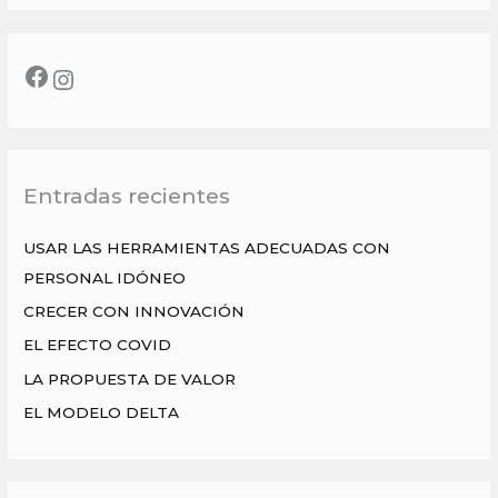
s
c
a
r
p
o
Entradas recientes
r
:
USAR LAS HERRAMIENTAS ADECUADAS CON
PERSONAL IDÓNEO
CRECER CON INNOVACIÓN
EL EFECTO COVID
LA PROPUESTA DE VALOR
EL MODELO DELTA