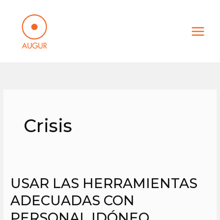
Ir
al
contenido
Crisis
USAR LAS HERRAMIENTAS
USAR
LAS
ADECUADAS CON
HERRAMIENTAS
PERSONAL IDÓNEO
ADECUADAS