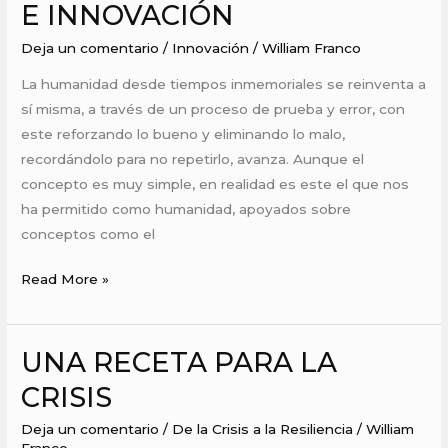
E INNOVACIÓN
SUMAS,
Deja un comentario
/
Innovación
/
William Franco
RESTAS
E
La humanidad desde tiempos inmemoriales se reinventa a
INNOVACIÓN
sí misma, a través de un proceso de prueba y error, con
este reforzando lo bueno y eliminando lo malo,
recordándolo para no repetirlo, avanza. Aunque el
concepto es muy simple, en realidad es este el que nos
ha permitido como humanidad, apoyados sobre
conceptos como el
Read More »
UNA RECETA PARA LA
UNA
RECETA
CRISIS
PARA
Deja un comentario
/
De la Crisis a la Resiliencia
/
William
LA