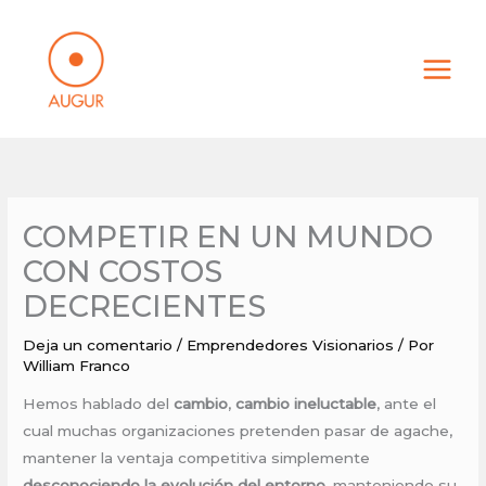
Ir
al
contenido
COMPETIR EN UN MUNDO
CON COSTOS
DECRECIENTES
Deja un comentario
/
Emprendedores Visionarios
/ Por
William Franco
Hemos hablado del
cambio
,
cambio ineluctable
, ante el
cual muchas organizaciones pretenden pasar de agache,
mantener la ventaja competitiva simplemente
desconociendo la evolución del entorno
, manteniendo su