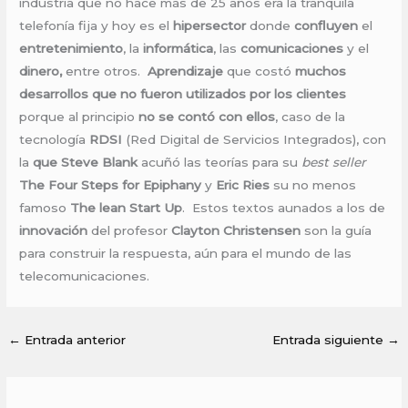
industria que no hace más de 25 años era la tranquila
telefonía fija y hoy es el
hipersector
donde
confluyen
el
entretenimiento
, la
informática
, las
comunicaciones
y el
dinero,
entre otros.
Aprendizaje
que costó
muchos
desarrollos que no fueron utilizados por los clientes
porque al principio
no se contó con ellos
, caso de la
tecnología
RDSI
(Red Digital de Servicios Integrados), con
la
que Steve Blank
acuñó las teorías para su
best seller
The Four Steps for Epiphany
y
Eric Ries
su no menos
famoso
The lean Start Up
. Estos textos aunados a los de
innovación
del profesor
Clayton Christensen
son la guía
para construir la respuesta, aún para el mundo de las
telecomunicaciones.
←
Entrada anterior
Entrada siguiente
→