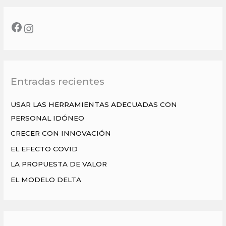
s
c
a
r
p
o
Entradas recientes
r
:
USAR LAS HERRAMIENTAS ADECUADAS CON
PERSONAL IDÓNEO
CRECER CON INNOVACIÓN
EL EFECTO COVID
LA PROPUESTA DE VALOR
EL MODELO DELTA